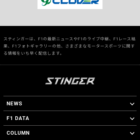
スティンガーは、F1の最新ニュースやF1のライブ中継、F1レース結
果、F1フォトギャラリーの他、さまざまなモータースポーツに関す
る情報をいち早く配信します。
NEWS
F1 ニュース
F1 DATA
F1 日程
F1 データ
COLUMN