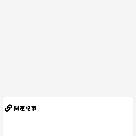
a
w
nt
n
at
有
c
itt
er
e
e
e
er
e
n
b
st
a
o
o
k
関連記事