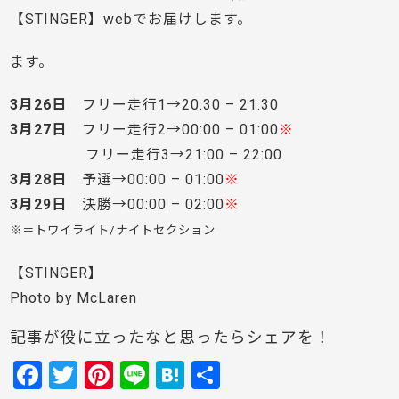
【STINGER】webでお届けします。
ます。
3月26日
フリー走行1→20:30 – 21:30
3月27日
フリー走行2→00:00 – 01:00
※
フリー走行3→21:00 – 22:00
3月28日
予選→00:00 – 01:00
※
3月29日
決勝→00:00 – 02:00
※
※＝トワイライト/ナイトセクション
【STINGER】
Photo by McLaren
記事が役に立ったなと思ったらシェアを！
F
T
Pi
Li
H
共