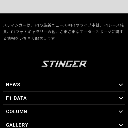
スティンガーは、F1の最新ニュースやF1のライブ中継、F1レース結
果、F1フォトギャラリーの他、さまざまなモータースポーツに関す
る情報をいち早く配信します。
NEWS
F1 ニュース
F1 DATA
F1 日程
F1 データ
COLUMN
マイ・ワンダフル・サーキット
スクーデリア・一方通行
F1に燃え、ゴルフに泣く日々。
スティングくんの部屋
GALLERY