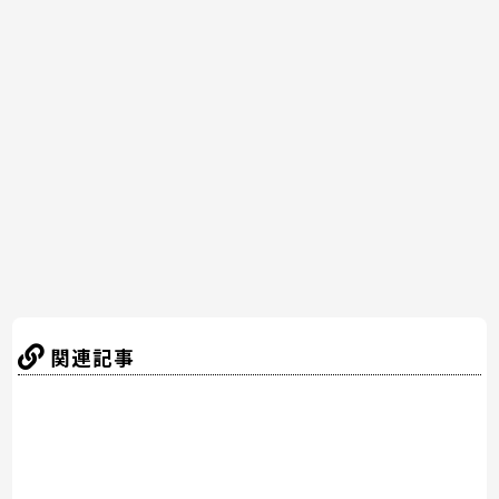
c
itt
er
e
e
e
er
e
n
b
st
a
o
o
k
関連記事