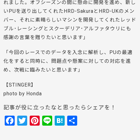
れました。オフシーズンの間に懸命に開発を進め、新し
いPUを送り出してくれたHRD-SakuraとHRD-UKのメン
バー、それに素晴らしいマシンを開発してくれたレッド
ブル･レーシングとスクーデリア･アルファタウリにも
感謝の言葉を贈りたいと思います」
「今回のレースでのデータを入念に解析し、PUの最適
化をすると同時に、問題点や懸案に対しての対応を進
め、次戦に臨みたいと思います」
【STINGER】
photo by Honda
記事が役に立ったなと思ったらシェアを！
F
T
Pi
Li
H
共
a
w
nt
n
at
有