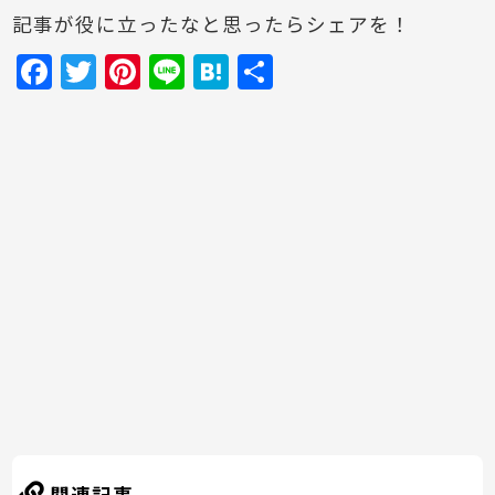
記事が役に立ったなと思ったらシェアを！
F
T
Pi
Li
H
共
a
w
nt
n
at
有
c
itt
er
e
e
e
er
e
n
b
st
a
o
o
k