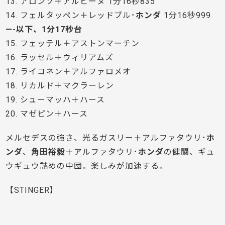
13. アロンソ＋アルピーヌ 1分16秒835
14. フェルタッペン＋レッドブル･
ホンダ
1分16秒999
—-以下、1分17秒台
15. フェッテル＋アストンマーチン
16. ラッセル＋ウィリアムズ
17. ライコネン＋アルファロメオ
18. リカルド＋マクラーレン
19. シューマッハ＋ハース
20. マゼピン＋ハース
メルセデスの強さ、光るガスリー＋アルファタウリ･
ホ
ンダ
、
角田裕毅
＋アルファタウリ･
ホンダ
の健闘、ギュ
ウギュウ詰めの中団。楽しみが加速する。
【STINGER】