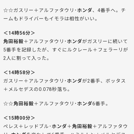
☆☆ガスリー＋アルファタウリ･
ホンダ
、4番手へ。チ
ームもドライバーもイモラは相性がいい。
＜14時56分＞
角田裕毅
＋アルファタウリ･
ホンダ
がガスリーに続いて
5番手を記録したが、すぐにルクレール＋フェラーリが
2人に割って入った。
＜14時58分＞
ガスリー＋アルファタウリ･
ホンダ
が2番手、ボッタス
＋メルセデスの0.078秒落ち。
☆☆
角田裕毅
＋アルファタウリ･
ホンダ
6番手。
＜15時00分＞
ペレス＋レッドブル･
ホンダ
＋
角田裕毅
＋アルファタウ