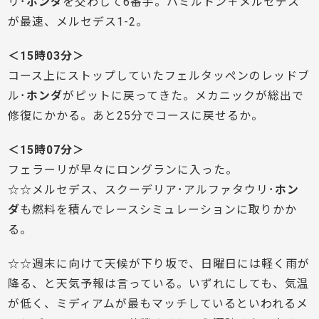
リ･
ホンダ
を交わして6番手。ハミルトン＋メルセデス
が最速、メルセデス1-2。
＜15時03分＞
コース上にストップしていたフェルタッペンのレッドブ
ル･
ホンダ
がピットに戻ってきた。メカニックが総出で
修復にかかる。あと25分でコースに戻せるか。
＜15時07分＞
フェラーリが早々にロングランに入った。
☆☆メルセデス、スクーデリア･アルファタウリ･
ホン
ダ
も燃料を積んでレースシミュレーションに取りかか
る。
☆☆週末に向けて天候が下り坂で、日曜日には軽く雨が
降る、と天気予報は言っている。いずれにしても、気温
が低く、ミディアムが最もマッチしているといわれるメ