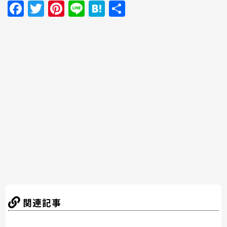
F
T
Pi
Li
H
共
a
w
nt
n
at
有
c
itt
er
e
e
e
er
e
n
b
st
a
o
o
k
関連記事