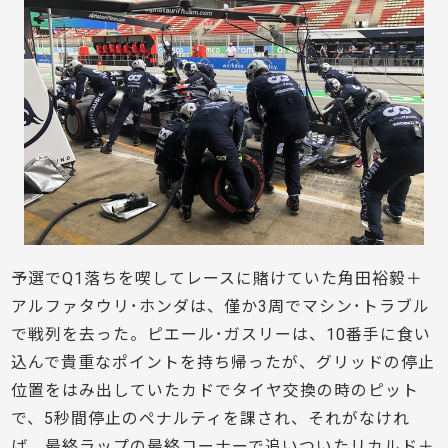
予選でQ1落ちを喫してレースに賭けていた角田裕毅＋
アルファタウリ･ホンダは、僅か3周でマシン･トラブル
で戦列を去った。ピエール･ガスリーは、10番手に食い
込んで貴重なポイントを持ち帰ったが、グリッドの停止
位置をはみ出していたカドでタイヤ交換の時のピット
で、5秒間停止のペナルティを課され、それがなけれ
ば、最終ラップの最終コーナーで追いついたリカルド＋