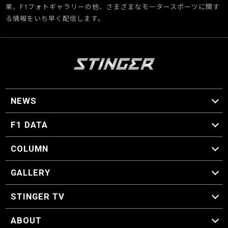
果、F1フォトギャラリーの他、さまざまなモータースポーツに関す
る情報をいち早く配信します。
NEWS
F1 ニュース
F1 DATA
F1 日程
F1 データ
COLUMN
マイ・ワンダフル・サーキット
スクーデリア・一方通行
F1に燃え、ゴルフに泣く日々。
スティングくんの部屋
GALLERY
GALLERY
STINGER TV
STINGER TV
ABOUT