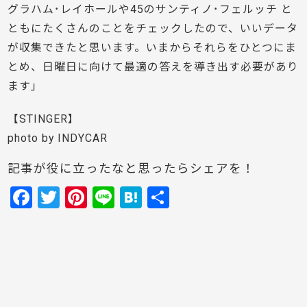
グラハム･レイホールや45のサンティノ･フェルッチ と
ともにたくさんのことをチェックしたので、いいデータ
が収集できたと思います。いまからそれらをひとつにま
とめ、日曜日に向けて最適の答えを導き出す必要があり
ます」
【STINGER】
photo by INDYCAR
記事が役に立ったなと思ったらシェアを！
F
T
Pi
Li
H
共
a
w
nt
n
at
有
c
itt
er
e
e
e
er
e
n
b
st
a
o