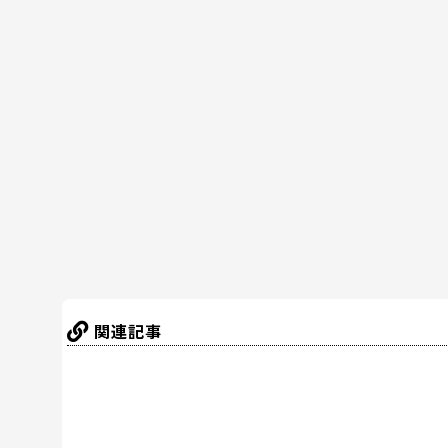
a
w
nt
n
at
有
c
itt
er
e
e
e
er
e
n
b
st
a
o
o
k
関連記事