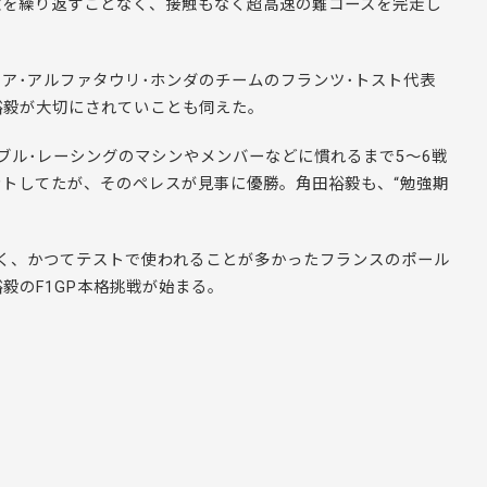
敗を繰り返すことなく、接触もなく超高速の難コースを完走し
ア･アルファタウリ･ホンダのチームのフランツ･トスト代表
裕毅が大切にされていことも伺えた。
ブル･レーシングのマシンやメンバーなどに慣れるまで5～6戦
トしてたが、そのペレスが見事に優勝。角田裕毅も、“勉強期
く、かつてテストで使われることが多かったフランスのポール
毅のF1GP本格挑戦が始まる。