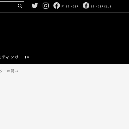
F1 STINGER
STINGER CLUB
スティンガー TV
クーの闘い