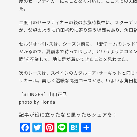
度のセーフティカーにもことなく対応し、ここまでの失
た。
二度目のセーフティカーの後の赤旗待機中に、スクーデリ
が、父親のように角田裕毅に寄り添う場面もあり、角田
セルジオ･ペレスは、シーズン前に、「新チームのレッド
かかるので、夏前まで待ってほしい」というようにコメン
間”を卒業して、地に足が着いてきたことを思わせた。
次のレースは、スペインのカタルニア･サーキットと同じ
リカール。美しく温暖な高速コースから、いよいよ角田裕
［STINGER］山口正己
photo by Honda
記事が役に立ったなと思ったらシェアを！
F
T
Pi
Li
H
共