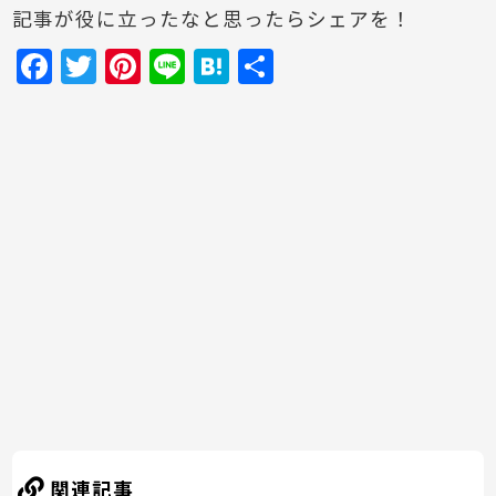
記事が役に立ったなと思ったらシェアを！
F
T
Pi
Li
H
共
a
w
nt
n
at
有
c
itt
er
e
e
e
er
e
n
b
st
a
o
o
k
関連記事