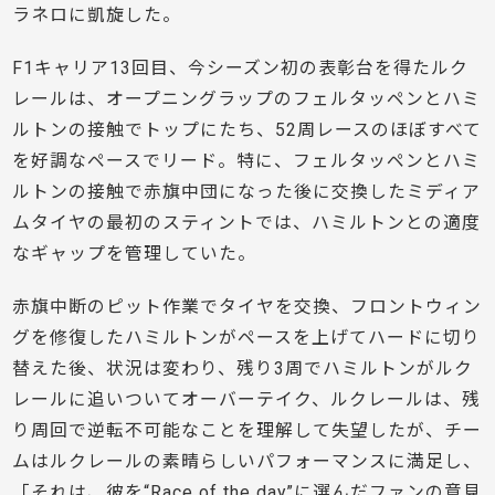
ラネロに凱旋した。
F1キャリア13回目、今シーズン初の表彰台を得たルク
レールは、オープニングラップのフェルタッペンとハミ
ルトンの接触でトップにたち、52周レースのほぼすべて
を好調なペースでリード。特に、フェルタッペンとハミ
ルトンの接触で赤旗中団になった後に交換したミディア
ムタイヤの最初のスティントでは、ハミルトンとの適度
なギャップを管理していた。
赤旗中断のピット作業でタイヤを交換、フロントウィン
グを修復したハミルトンがペースを上げてハードに切り
替えた後、状況は変わり、残り3周でハミルトンがルク
レールに追いついてオーバーテイク、ルクレールは、残
り周回で逆転不可能なことを理解して失望したが、チー
ムはルクレールの素晴らしいパフォーマンスに満足し、
「それは、彼を“Race of the day”に選んだファンの意見