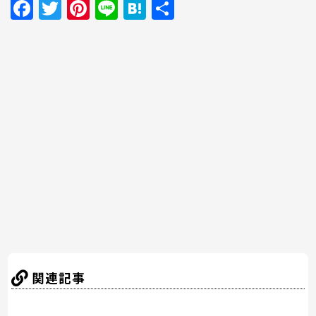
F
T
Pi
Li
H
共
a
w
nt
n
at
有
c
itt
er
e
e
e
er
e
n
b
st
a
o
o
k
関連記事