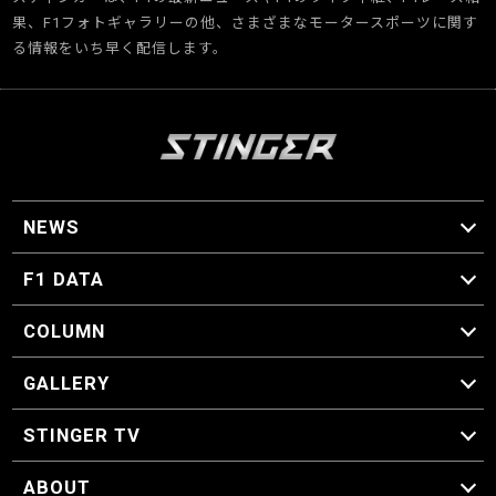
果、F1フォトギャラリーの他、さまざまなモータースポーツに関す
る情報をいち早く配信します。
NEWS
F1 ニュース
F1 DATA
F1 日程
F1 データ
COLUMN
マイ・ワンダフル・サーキット
スクーデリア・一方通行
F1に燃え、ゴルフに泣く日々。
スティングくんの部屋
GALLERY
GALLERY
STINGER TV
STINGER TV
ABOUT