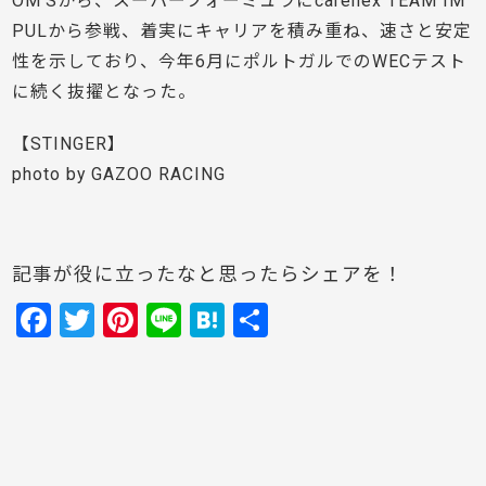
OM’Sから、スーパーフォーミュラにcarenex TEAM IM
PULから参戦、着実にキャリアを積み重ね、速さと安定
性を示しており、今年6月にポルトガルでのWECテスト
に続く抜擢となった。
【STINGER】
photo by GAZOO RACING
記事が役に立ったなと思ったらシェアを！
F
T
Pi
Li
H
共
a
w
nt
n
at
有
c
itt
er
e
e
e
er
e
n
b
st
a