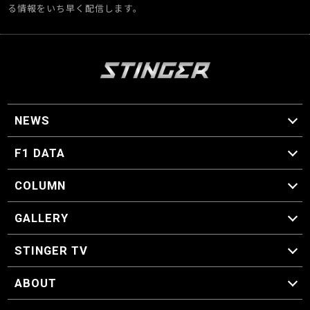
る情報をいち早く配信します。
NEWS
F1 ニュース
F1 DATA
F1 日程
F1 データ
COLUMN
マイ・ワンダフル・サーキット
スクーデリア・一方通行
F1に燃え、ゴルフに泣く日々。
スティングくんの部屋
GALLERY
GALLERY
STINGER TV
STINGER TV
ABOUT
CONCEPT
運営事務局
プライバシーポリシー
お問い合わせ