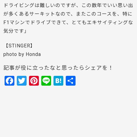
ドライビングは難しいのですが、この数年でいい思い出
が多くあるサーキットなので、またこのコースを、特に
F1マシンでドライブできて、とてもエキサイティングな
気分です」
【STINGER】
photo by Honda
記事が役に立ったなと思ったらシェアを！
F
T
Pi
Li
H
共
a
w
nt
n
at
有
c
itt
er
e
e
e
er
e
n
b
st
a
o