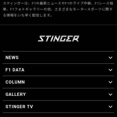
スティンガーは、F1の最新ニュースやF1のライブ中継、F1レース結
果、F1フォトギャラリーの他、さまざまなモータースポーツに関す
る情報をいち早く配信します。
NEWS
F1 ニュース
F1 DATA
F1 日程
F1 データ
COLUMN
マイ・ワンダフル・サーキット
スクーデリア・一方通行
F1に燃え、ゴルフに泣く日々。
スティングくんの部屋
GALLERY
GALLERY
STINGER TV
STINGER TV