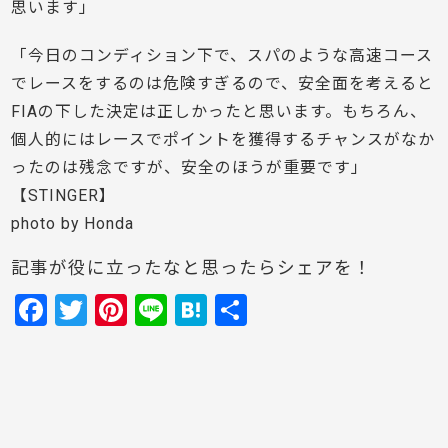
思います」
「今日のコンディション下で、スパのような高速コース
でレースをするのは危険すぎるので、安全面を考えると
FIAの下した決定は正しかったと思います。もちろん、
個人的にはレースでポイントを獲得するチャンスがなか
ったのは残念ですが、安全のほうが重要です」
【STINGER】
photo by Honda
記事が役に立ったなと思ったらシェアを！
F
T
Pi
Li
H
共
a
w
nt
n
at
有
c
itt
er
e
e
e
er
e
n
b
st
a