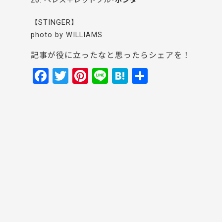
20. ペレス＋レッドブル･
ホンダ
【STINGER】
photo by WILLIAMS
記事が役に立ったなと思ったらシェアを！
F
T
Pi
Li
H
共
a
w
nt
n
at
有
c
itt
er
e
e
e
er
e
n
b
st
a
o
o
k