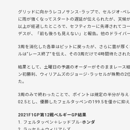
グリッドに向かうレコノサンス･ラップで、セルジオ･ペ
に雨が強くなってスタートの遅延が伝えられたが、天候が
以上が経過したところで、セフティカーに先導されてコー
デスが、「前も後ろも見えない」と報告。他のドライバー
3周を消化した各車はピットに戻ったが、さらに雲が厚く
ルは“レース終了”を伝え、その3周だけで4時間待たされた
結果として、土曜日の予選のオーダーがそのままレース結
ン初勝利、ウィリアムズのジョージ･ラッセルが殊勲の2
た。
3周のみで終わったことで、ポイントは規定の半分が与え
02.5とし、優勝したフェルタッペンの199.5を僅かに
2021F1GP第12戦ベルギーGP結果
1. フェルタッペン＋レッドブル･
ホンダ
2. ラッセル＋ウィリアムズ