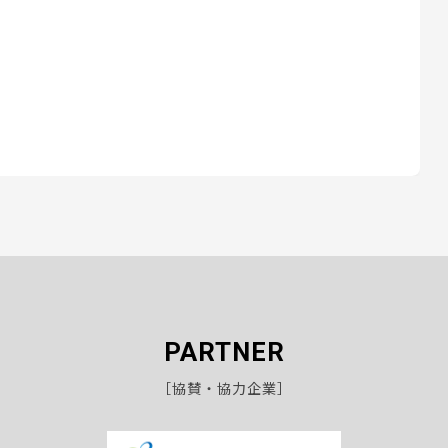
PARTNER
［協賛・協力企業］