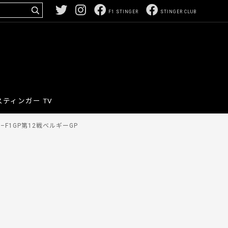
F1 STINGER
STINGER CLUB
スティンガー TV
F1GP第12戦ベルギーGP