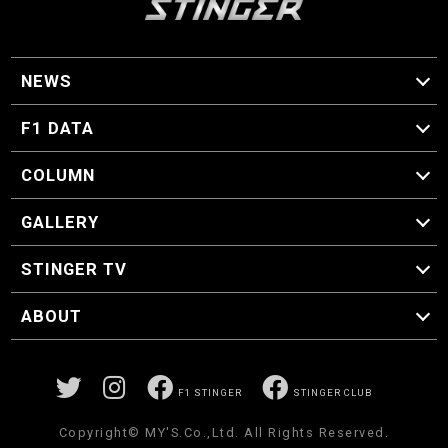
NEWS
F1 ニュース
F1 DATA
F1 日程
F1 データ
COLUMN
マイ・ワンダフル・サーキット
スクーデリア・一方通行
F1に燃え、ゴルフに泣く日々。
スティングくんの部屋
GALLERY
GALLERY
STINGER TV
STINGER TV
ABOUT
CONCEPT
運営事務局
プライバシーポリシー
お問い合わせ
F1 STINGER
STINGER CLUB
Copyright© MY'S.Co.,Ltd. All Rights Reserved.