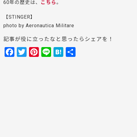
60年の歴史は、
こちら
。
【STINGER】
photo by Aeronautica Militare
記事が役に立ったなと思ったらシェアを！
F
T
Pi
Li
H
共
a
w
nt
n
at
有
c
itt
er
e
e
e
er
e
n
b
st
a
o
o
k