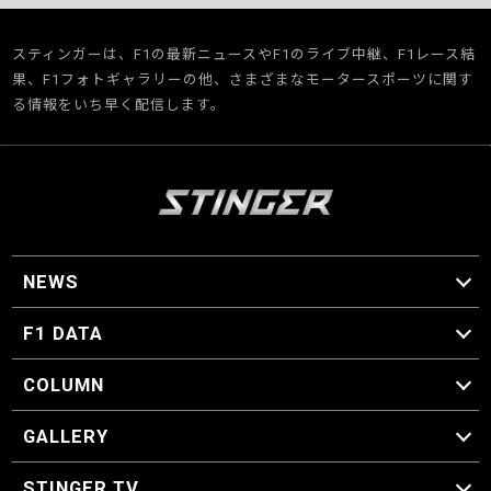
スティンガーは、F1の最新ニュースやF1のライブ中継、F1レース結
果、F1フォトギャラリーの他、さまざまなモータースポーツに関す
る情報をいち早く配信します。
NEWS
F1 ニュース
F1 DATA
F1 日程
F1 データ
COLUMN
マイ・ワンダフル・サーキット
スクーデリア・一方通行
F1に燃え、ゴルフに泣く日々。
スティングくんの部屋
GALLERY
GALLERY
STINGER TV