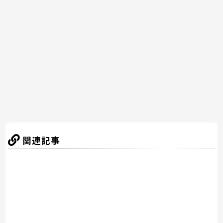
b
st
a
o
o
k
関連記事