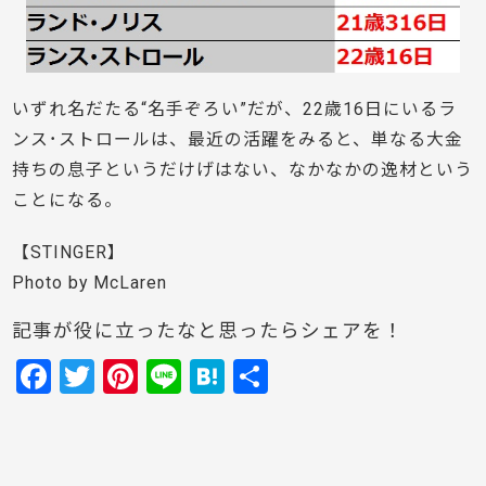
いずれ名だたる“名手ぞろい”だが、22歳16日にいるラ
ンス･ストロールは、最近の活躍をみると、単なる大金
持ちの息子というだけげはない、なかなかの逸材という
ことになる。
【STINGER】
Photo by McLaren
記事が役に立ったなと思ったらシェアを！
F
T
Pi
Li
H
共
a
w
nt
n
at
有
c
itt
er
e
e
e
er
e
n