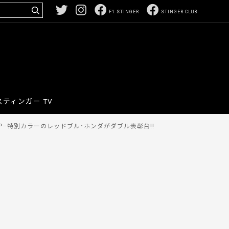
F1 STINGER
STINGER CLUB
スティンガー TV
–特別カラーのレッドブル･ホンダがダブル表彰台!!