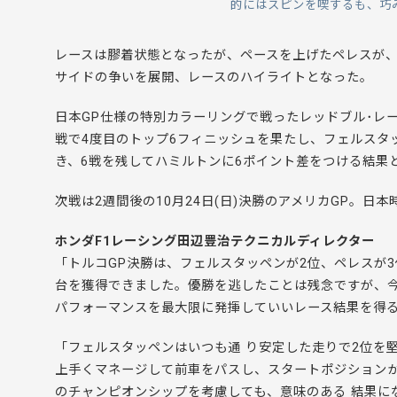
的にはスピンを喫するも、巧
レースは膠着状態となったが、ペースを上げたペレスが、
サイドの争いを展開、レースのハイライトとなった。
日本GP仕様の特別カラーリングで戦ったレッドブル･レ
戦で4度目のトップ6フィニッシュを果たし、フェルスタ
き、6戦を残してハミルトンに6ポイント差をつける結果
次戦は2週間後の10月24日(日)決勝のアメリカGP。日
ホンダF1レーシング田辺豊治テクニカルディレクター
「トルコGP決勝は、フェルスタッペンが2位、ペレスが3
台を獲得できました。優勝を逃したことは残念ですが、
パフォーマンスを最大限に発揮していいレース結果を得
「フェルスタッペンはいつも通 り安定した走りで2位を
上手くマネージして前車をパスし、スタートポジションか
のチャンピオンシップを考慮しても、意味のある 結果に