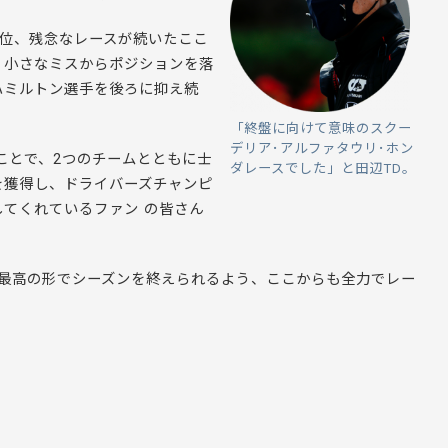
6位、残念なレースが続いたここ
、小さなミスからポジションを落
ハミルトン選手を後ろに抑え続
「終盤に向けて意味のスクー
デリア･アルファタウリ･ホン
ことで、2つのチームとともに士
ダレースでした」と田辺TD。
を獲得し、ドライバーズチャンピ
てくれているファン の皆さん
。最高の形でシーズンを終えられるよう、ここからも全力でレー