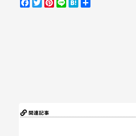
F
T
Pi
Li
H
共
a
w
nt
n
at
有
c
itt
er
e
e
e
er
e
n
b
st
a
o
o
k
関連記事