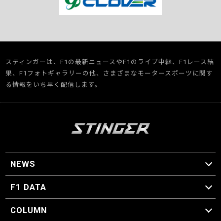
スティンガーは、F1の最新ニュースやF1のライブ中継、F1レース結
果、F1フォトギャラリーの他、さまざまなモータースポーツに関す
る情報をいち早く配信します。
NEWS
F1 ニュース
F1 DATA
F1 日程
F1 データ
COLUMN