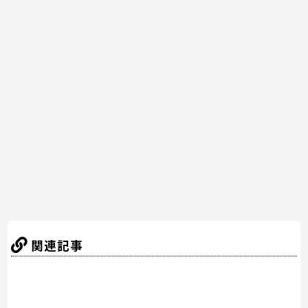
a
w
nt
n
at
有
c
itt
er
e
e
e
er
e
n
b
st
a
o
o
k
関連記事