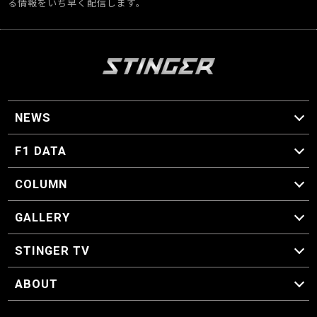
る情報をいち早く配信します。
NEWS
F1 ニュース
F1 DATA
F1 日程
F1 データ
COLUMN
マイ・ワンダフル・サーキット
スクーデリア・一方通行
F1に燃え、ゴルフに泣く日々。
スティングくんの部屋
GALLERY
GALLERY
STINGER TV
STINGER TV
ABOUT
CONCEPT
運営事務局
プライバシーポリシー
お問い合わせ