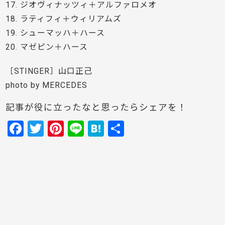
17. ジオヴィナッツィ＋アルファロメオ
18. ラティフィ＋ウィリアムズ
19. シューマッハ＋ハース
20. マゼピン＋ハース
［STINGER］山口正己
photo by MERCEDES
記事が役に立ったなと思ったらシェアを！
F
T
Pi
Li
H
共
a
w
nt
n
at
有
c
itt
er
e
e
e
er
e
n
b
st
a
o
o