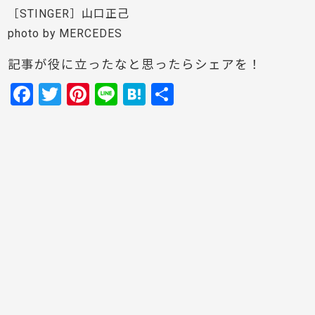
［STINGER］山口正己
photo by MERCEDES
記事が役に立ったなと思ったらシェアを！
F
T
Pi
Li
H
共
a
w
nt
n
at
有
c
itt
er
e
e
e
er
e
n
b
st
a
o
o
k