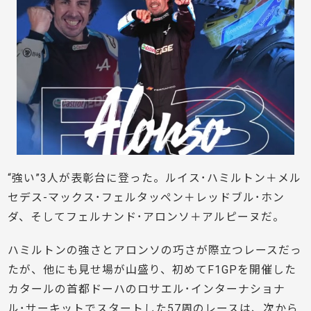
“強い”3人が表彰台に登った。ルイス･ハミルトン＋メル
セデス-マックス･フェルタッペン＋レッドブル･ホン
ダ、そしてフェルナンド･アロンソ＋アルピーヌだ。
ハミルトンの強さとアロンソの巧さが際立つレースだっ
たが、他にも見せ場が山盛り、初めてF1GPを開催した
カタールの首都ドーハのロサエル･インターナショナ
ル･サーキットでスタートした57周のレースは、次から