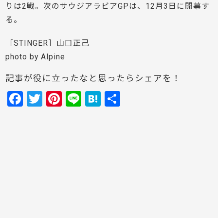
りは2戦。次のサウジアラビアGPは、12月3日に開幕す
る。
［STINGER］山口正己
photo by Alpine
記事が役に立ったなと思ったらシェアを！
F
T
Pi
Li
H
共
a
w
nt
n
at
有
c
itt
er
e
e
e
er
e
n
b
st
a
o
o
k