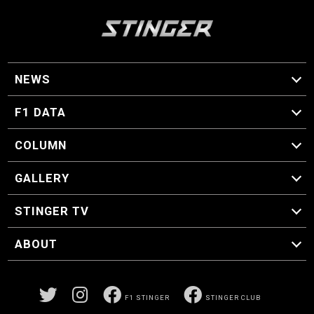
NEWS
F1 ニュース
F1 DATA
F1 日程
F1 データ
COLUMN
マイ・ワンダフル・サーキット
スクーデリア・一方通行
F1に燃え、ゴルフに泣く日々。
スティングくんの部屋
GALLERY
GALLERY
STINGER TV
STINGER TV
ABOUT
CONCEPT
運営事務局
プライバシーポリシー
お問い合わせ
F1 STINGER
STINGER CLUB