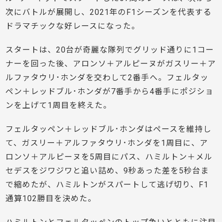
次にバトルが展開し、2021年のF1シーズンを代表する
ドラマチックな
好レースになった。
スタートは、20台が奇麗な隊列でグリッド通りに1コー
ナーを回った後、アロンソ＋アルピーヌがガスリー＋ア
ルファタウリ･ホンダを交わして2番手へ。フェルタッ
ペン＋レッドブル･ホンダが7番手から4番手にポジショ
ンを上げて1周目を終えた。
フェルタッペン＋レッドブル･ホンダはペースを維持し
て、ガスリー＋アルファタウリ･ホンダを1周目に、ア
ロンソ＋アルピーヌを5周目にパス、ハミルトン＋メル
セデスをジワジワと追い詰め、9秒あった差を5秒台ま
で縮めたが、ハミルトンがスパートして逃げ切り、F1
通算102勝目を決めた。