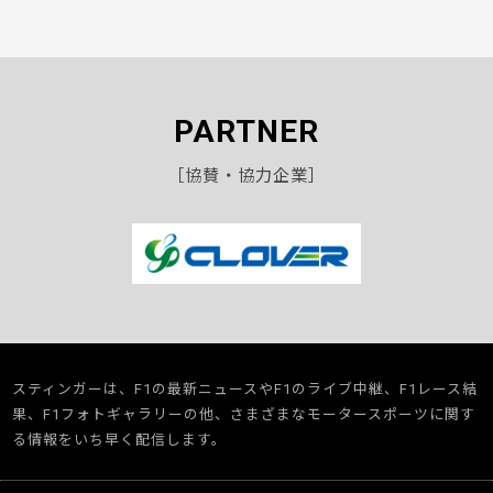
PARTNER
［協賛・協力企業］
スティンガーは、F1の最新ニュースやF1のライブ中継、F1レース結
果、F1フォトギャラリーの他、さまざまなモータースポーツに関す
る情報をいち早く配信します。