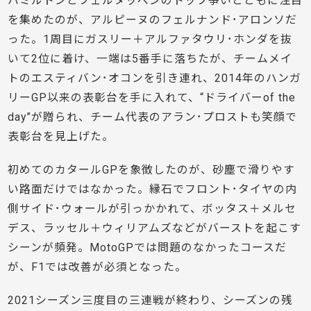
ハミルトンとフェルタッペンのトップ争いとともに注目
を集めたのが、アルピーヌのフェルナンド･アロンソだ
った。1周目にガスリー＋アルファタウリ･ホンダを抜
いて2位に着け、一端は5番手に落ちたが、チームメイ
トのエスティバン･オコンを引き連れ、2014年のハンガ
リーGP以来の表彰台を手に入れて、“ドライバーof the
day”が贈られ、チーム代表のアラン･プロストも笑顔で
表彰台を見上げた。
初めてのカタールGPを象徴したのが、砂塵で滑りやす
い路面だけではなかった。縁石でフロント･タイヤの内
側サイド･ウォールが引っかかれて、ボッタス＋メルセ
デス、ラッセル＋ウィリアムズなどがバーストを起こす
シーンが頻発。MotoGPでは問題のなかったコースだ
が、F1では改善が必須となった。
2021シーズン三度目の三連戦が終わり、シーズンの残