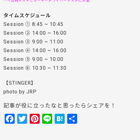
**＝合同テストとルーキードライバーテストに参加
タイムスケジュール
Session ① 8:45 ~ 10:45
Session ② 14:00 ~ 16:00
Session ③ 9:00 ~ 11:00
Session ④ 14:00 ~ 16:00
Session ⑤ 9:00 ~ 10:00
Session ⑥ 10:30 ~ 11:30
【STINGER】
photo by JRP
記事が役に立ったなと思ったらシェアを！
F
T
Pi
Li
H
共
a
w
nt
n
at
有
c
itt
er
e
e