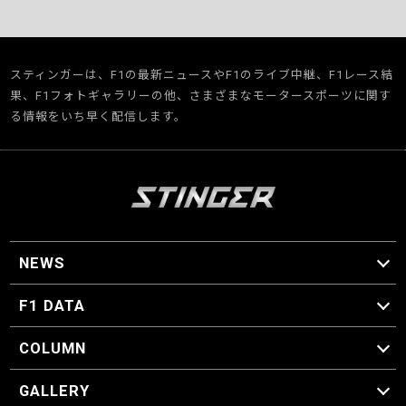
スティンガーは、F1の最新ニュースやF1のライブ中継、F1レース結
果、F1フォトギャラリーの他、さまざまなモータースポーツに関す
る情報をいち早く配信します。
NEWS
F1 ニュース
F1 DATA
F1 日程
F1 データ
COLUMN
マイ・ワンダフル・サーキット
スクーデリア・一方通行
F1に燃え、ゴルフに泣く日々。
スティングくんの部屋
GALLERY