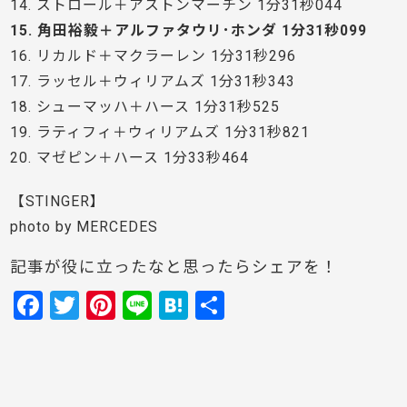
14. ストロール＋アストンマーチン 1分31秒044
15. 角田裕毅＋アルファタウリ･ホンダ 1分31秒099
16. リカルド＋マクラーレン 1分31秒296
17. ラッセル＋ウィリアムズ 1分31秒343
18. シューマッハ＋ハース 1分31秒525
19. ラティフィ＋ウィリアムズ 1分31秒821
20. マゼピン＋ハース 1分33秒464
【STINGER】
photo by MERCEDES
記事が役に立ったなと思ったらシェアを！
F
T
Pi
Li
H
共
a
w
nt
n
at
有
c
itt
er
e
e
e
er
e
n