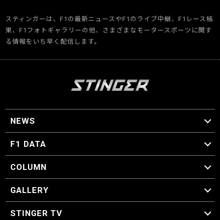
スティンガーは、F1の最新ニュースやF1のライブ中継、F1レース結
果、F1フォトギャラリーの他、さまざまなモータースポーツに関す
る情報をいち早く配信します。
NEWS
F1 ニュース
F1 DATA
F1 日程
F1 データ
COLUMN
マイ・ワンダフル・サーキット
スクーデリア・一方通行
F1に燃え、ゴルフに泣く日々。
スティングくんの部屋
GALLERY
GALLERY
STINGER TV