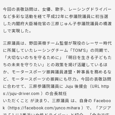
今回の表敬訪問は、女優、歌手、レーシングドライバー
など多彩な活動を経て平成22年に参議院議員に初当選
した内閣府大臣補佐官の三原じゅん子参議院議員の橋渡
しで実現した。
三原議員は、野田英樹チーム監督が現役のレーサー時代
に所属していたレーシングチーム「TOM’S」の同期で、
「大切ないのちを守るために」「明日を生きる子どもた
ちの未来を守りたい」との政策を掲げ活躍しているほ
か、モータースポーツ振興議員連盟・幹事長を務めるな
ど、モータースポーツの振興にも尽力。今回の表敬訪問
に合わせて、三原参議院議員に Juju 後援会（URL http
s://juju-driver.com ）の会長就任
いただくこと が決まり、三原議員 は、自身の Faceboo
k（https://facebook.com/junco.mihara ）で、「アジア