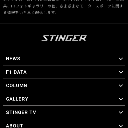
果、F1フォトギャラリーの他、さまざまなモータースポーツに関す
る情報をいち早く配信します。
NEWS
F1 ニュース
F1 DATA
F1 日程
F1 データ
COLUMN
マイ・ワンダフル・サーキット
スクーデリア・一方通行
F1に燃え、ゴルフに泣く日々。
スティングくんの部屋
GALLERY
GALLERY
STINGER TV
STINGER TV
ABOUT