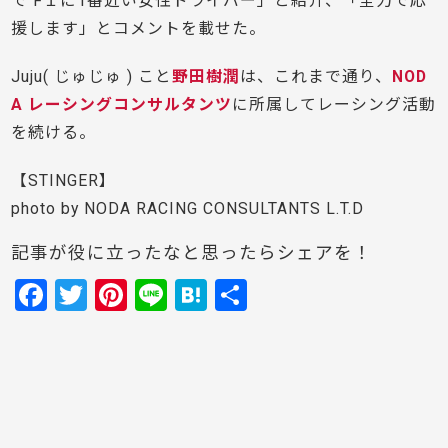
で F１に1番近い女性ドライバー」と紹介、「全力で応
援します」とコメントを載せた。
Juju( じゅじゅ ) こと
野田樹潤
は、これまで通り、
NOD
A レーシングコンサルタンツ
に所属してレーシング活動
を続ける。
【STINGER】
photo by NODA RACING CONSULTANTS L.T.D
記事が役に立ったなと思ったらシェアを！
F
T
Pi
Li
H
共
a
w
nt
n
at
有
c
itt
er
e
e
e
er
e
n
b
st
a