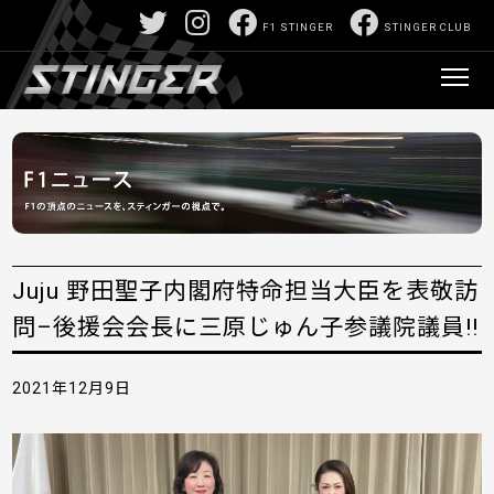
F1 STINGER
STINGER CLUB
Juju 野田聖子内閣府特命担当大臣を表敬訪
問–後援会会長に三原じゅん子参議院議員!!
2021年12月9日