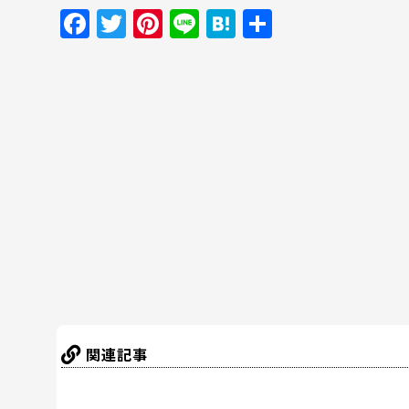
F
T
Pi
Li
H
共
a
w
nt
n
at
有
c
itt
er
e
e
e
er
e
n
b
st
a
o
o
k
関連記事