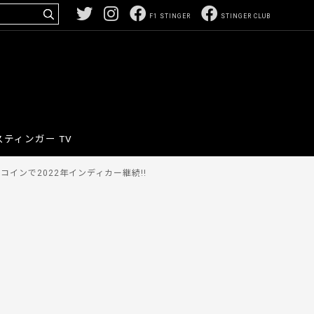
F1 STINGER
STINGER CLUB
スティンガー TV
インで2022年インディカー継続!!