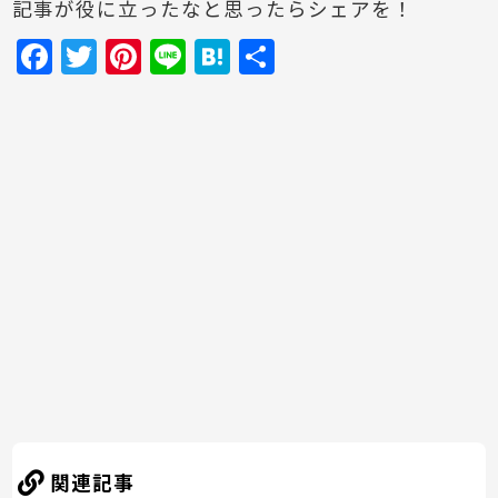
記事が役に立ったなと思ったらシェアを！
F
T
Pi
Li
H
共
a
w
nt
n
at
有
c
itt
er
e
e
e
er
e
n
b
st
a
o
o
k
関連記事