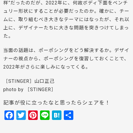
祥”だったのだが、2022年に、何故ボディ下面をベンチ
ュリー形状にすることが必要だったのか。確かに、チー
ムに、取り組むべき大きなテーマにはなったが、それ以
上に、デザイナーたちに大きな問題を突きつけてしまっ
た。
当面の話題は、ポーポシングをどう解決するか。デザイ
ナーの視点から、ポーポシングを復習しておくことで、
2022年がさらに楽しみになってくる。
［STINGER］山口正己
photo by ［STINGER］
記事が役に立ったなと思ったらシェアを！
F
T
Pi
Li
H
共
a
w
nt
n
at
有