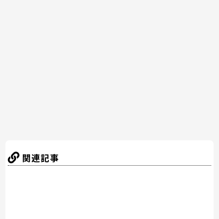
c
itt
er
e
e
e
er
e
n
b
st
a
o
o
k
関連記事