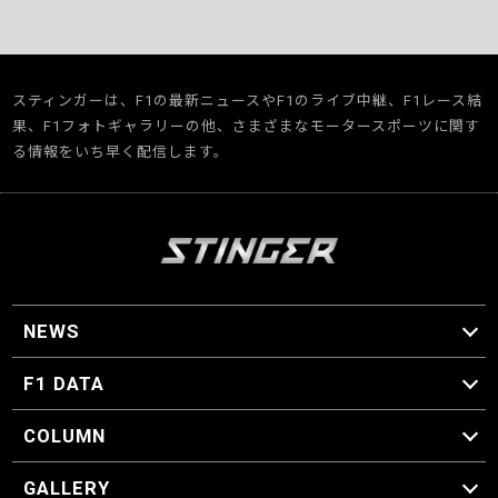
スティンガーは、F1の最新ニュースやF1のライブ中継、F1レース結
果、F1フォトギャラリーの他、さまざまなモータースポーツに関す
る情報をいち早く配信します。
NEWS
F1 ニュース
F1 DATA
F1 日程
F1 データ
COLUMN
マイ・ワンダフル・サーキット
スクーデリア・一方通行
F1に燃え、ゴルフに泣く日々。
スティングくんの部屋
GALLERY