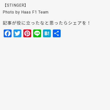
【STINGER】
Photo by Haas F1 Team
記事が役に立ったなと思ったらシェアを！
F
T
Pi
Li
H
共
a
w
nt
n
at
有
c
itt
er
e
e
e
er
e
n
b
st
a
o
o
k