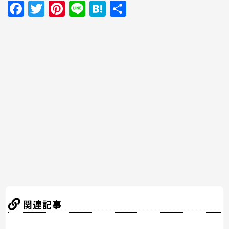
F
T
Pi
Li
H
共
a
w
nt
n
at
有
c
itt
er
e
e
e
er
e
n
b
st
a
o
o
k
関連記事