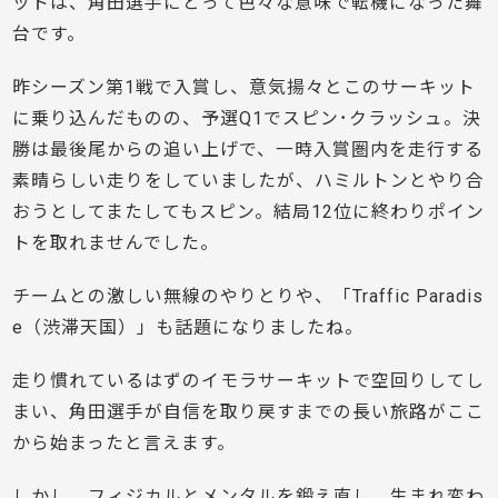
ットは、角田選手にとって色々な意味で転機になった舞
台です。
昨シーズン第1戦で入賞し、意気揚々とこのサーキット
に乗り込んだものの、予選Q1でスピン･クラッシュ。決
勝は最後尾からの追い上げで、一時入賞圏内を走行する
素晴らしい走りをしていましたが、ハミルトンとやり合
おうとしてまたしてもスピン。結局12位に終わりポイン
トを取れませんでした。
チームとの激しい無線のやりとりや、「Traffic Paradis
e（渋滞天国）」も話題になりましたね。
走り慣れているはずのイモラサーキットで空回りしてし
まい、角田選手が自信を取り戻すまでの長い旅路がここ
から始まったと言えます。
しかし、フィジカルとメンタルを鍛え直し、生まれ変わ