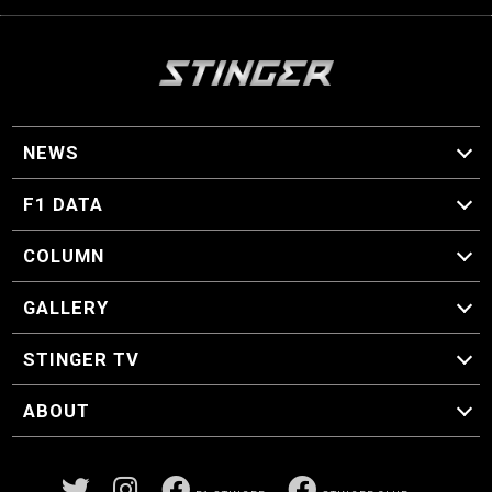
NEWS
F1 ニュース
F1 DATA
F1 日程
F1 データ
COLUMN
マイ・ワンダフル・サーキット
スクーデリア・一方通行
F1に燃え、ゴルフに泣く日々。
スティングくんの部屋
GALLERY
GALLERY
STINGER TV
STINGER TV
ABOUT
CONCEPT
運営事務局
プライバシーポリシー
お問い合わせ