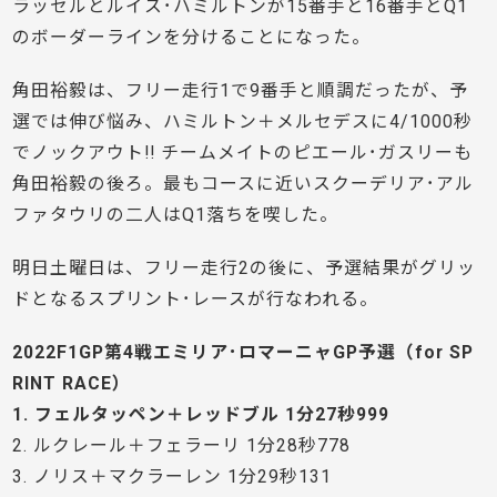
ラッセルとルイス･ハミルトンが15番手と16番手とQ1
のボーダーラインを分けることになった。
角田裕毅は、フリー走行1で9番手と順調だったが、予
選では伸び悩み、ハミルトン＋メルセデスに4/1000秒
でノックアウト!! チームメイトのピエール･ガスリーも
角田裕毅の後ろ。最もコースに近いスクーデリア･アル
ファタウリの二人はQ1落ちを喫した。
明日土曜日は、フリー走行2の後に、予選結果がグリッ
ドとなるスプリント･レースが行なわれる。
2022F1GP第4戦エミリア･ロマーニャGP予選（for SP
RINT RACE）
1. フェルタッペン＋レッドブル 1分27秒999
2. ルクレール＋フェラーリ 1分28秒778
3. ノリス＋マクラーレン 1分29秒131