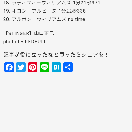
18. ラティフィ＋ウィリアムズ 1分21秒971
19. オコン＋アルピーヌ 1分22秒338
20. アルボン＋ウィリアムズ no time
［STINGER］山口正己
photo by REDBULL
記事が役に立ったなと思ったらシェアを！
F
T
Pi
Li
H
共
a
w
nt
n
at
有
c
itt
er
e
e
e
er
e
n
b
st
a
o
o