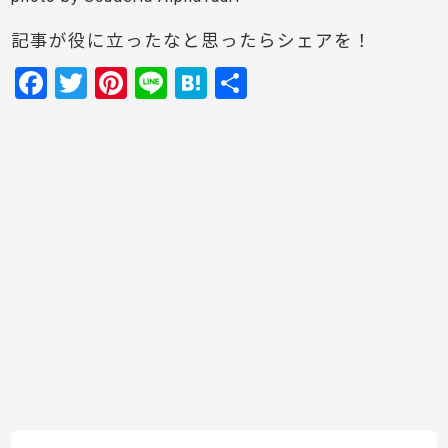
記事が役に立ったなと思ったらシェアを！
F
T
Pi
Li
H
共
a
w
nt
n
at
有
c
itt
er
e
e
e
er
e
n
b
st
a
o
o
k