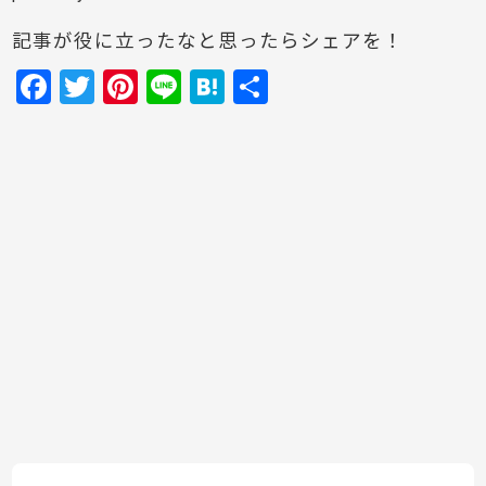
記事が役に立ったなと思ったらシェアを！
F
T
Pi
Li
H
共
a
w
nt
n
at
有
c
itt
er
e
e
e
er
e
n
b
st
a
o
o
k