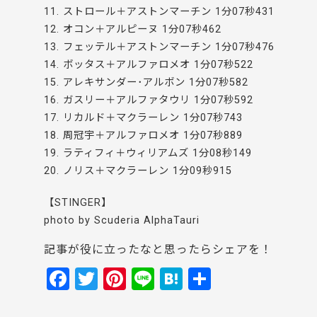
11. ストロール＋アストンマーチン 1分07秒431
12. オコン＋アルピーヌ 1分07秒462
13. フェッテル＋アストンマーチン 1分07秒476
14. ボッタス＋アルファロメオ 1分07秒522
15. アレキサンダー･アルボン 1分07秒582
16. ガスリー＋アルファタウリ 1分07秒592
17. リカルド＋マクラーレン 1分07秒743
18. 周冠宇＋アルファロメオ 1分07秒889
19. ラティフィ＋ウィリアムズ 1分08秒149
20. ノリス＋マクラーレン 1分09秒915
【STINGER】
photo by Scuderia AlphaTauri
記事が役に立ったなと思ったらシェアを！
F
T
Pi
Li
H
共
a
w
nt
n
at
有