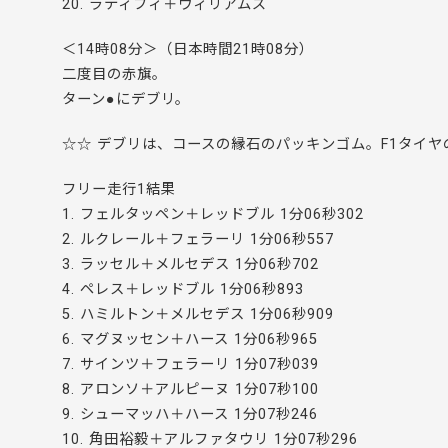
20. ラティフィ＋ウィリアムズ
＜14時08分＞（日本時間21時08分）
二度目の赤旗。
ターン●にデブリ。
☆☆ デブリは、コースの縁石のパッキンゴム。F1タイ
フリー走行1結果
1. フェルタッペン＋レッドブル 1分06秒302
2. ルクレール＋フェラーリ 1分06秒557
3. ラッセル＋メルセデス 1分06秒702
4. ペレス＋レッドブル 1分06秒893
5. ハミルトン＋メルセデス 1分06秒909
6. マグヌッセン＋ハース 1分06秒965
7. サインツ＋フェラーリ 1分07秒039
8. アロンソ＋アルピーヌ 1分07秒100
9. シューマッハ＋ハース 1分07秒246
10. 角田裕毅＋アルファタウリ 1分07秒296