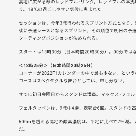
高地に広がる緑のレッドブル･リンク。レッドブルの本拠
り。18℃の過ごしやすい気候に恵まれた。
セッションは、今年3戦行われるスプリント方式となり、
後に予選レースとなるスプリント。その順位で明日の予
ターティングポジションが決められる。
スタートは13時30分（日本時間20時30分）。00分で
＜13時25分＞（日本時間20時25分）
コーナーが2022F1カレンダーの中で最も少ない、とい
コースはスペクタクルな舞台としては、申し分ない。
すでに初日金曜日からスタンドは満員。マックス･フェ
フェルタッペンは、9戦中4勝、表彰台6回。スタンドの
600mを超える高地の酸素濃度は、平地に比べて7％減
だ。