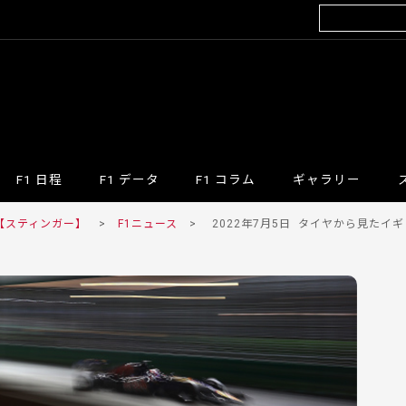
F1 日程
F1 データ
F1 コラム
ギャラリー
 【スティンガー】
>
F1ニュース
>
2022年7月5日
タイヤから見たイギリ