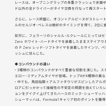
レースは、オープニングラップの多重クラッシュで赤旗中
ド以外の全ドライバーがタイヤ交換を行なって再スター
さらに、レース終盤に、オコン＋アルピーヌがストレー
ルのセルジオ･ペレスは絶好のタイミングを得て、2位に
反対に、フェラーリのシャルル･ルクレールにとってはセ
Zero ホワイト･ハードタイヤを装着したままステイア
の P Zero レッド･ソフトタイヤを装着したサインツ
ッシュに甘んじた。
◆コンパウンドの違い
• 3種類のコンパウンドがすべて重要な役割を演じた。スタ
エロー･ミディアムタイヤが登場。トップ4が4種類の異
• 中でも、角田裕毅＋アルファタウリがスピンしたアル
ロアに引っかかって操縦性の不安定の問題を抱えていたレ
ョンをグイグイ上げてきたハースのミック･シューマッハ
シューマッハは、Formula1キャリア初のポイントを獲