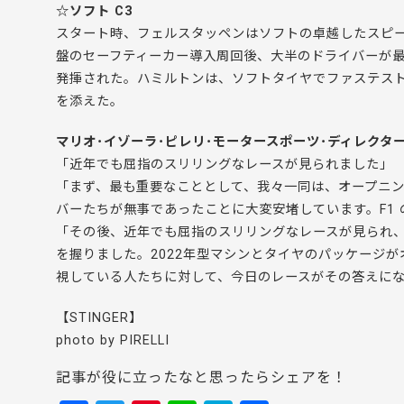
☆ソフト C3
スタート時、フェルスタッペンはソフトの卓越したスピ
盤のセーフティーカー導入周回後、大半のドライバーが
発揮された。ハミルトンは、ソフトタイヤでファステス
を添えた。
マリオ･イゾーラ･ピレリ･モータースポーツ･ディレクタ
「近年でも屈指のスリリングなレースが見られました」
「まず、最も重要なこととして、我々一同は、オープニ
バーたちが無事であったことに大変安堵しています。F1
「その後、近年でも屈指のスリリングなレースが見られ
を握りました。2022年型マシンとタイヤのパッケージ
視している人たちに対して、今日のレースがその答えに
【STINGER】
photo by PIRELLI
記事が役に立ったなと思ったらシェアを！