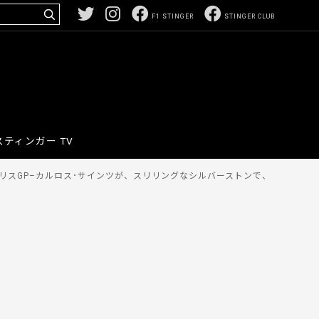
F1 STINGER
STINGER CLUB
スティンガー TV
スGP–カルロス･サインツが、スリリングなシルバーストンで、