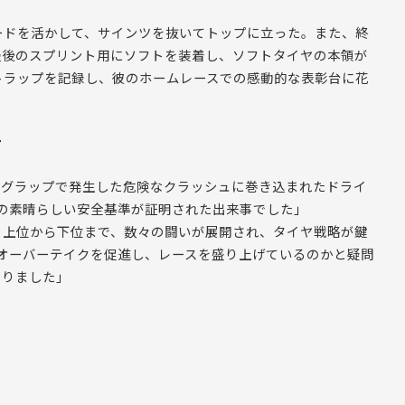
ードを活かして、サインツを抜いてトップに立った。また、終
最後のスプリント用にソフトを装着し、ソフトタイヤの本領が
トラップを記録し、彼のホームレースでの感動的な表彰台に花
ー
ングラップで発生した危険なクラッシュに巻き込まれたドライ
 の素晴らしい安全基準が証明された出来事でした」
、上位から下位まで、数々の闘いが展開され、タイヤ戦略が鍵
がオーバーテイクを促進し、レースを盛り上げているのかと疑問
なりました」