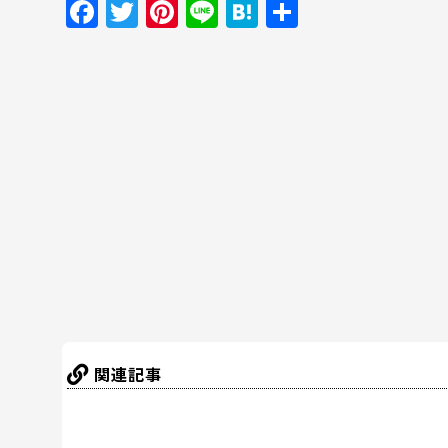
F
T
Pi
Li
H
共
a
w
nt
n
at
有
c
itt
er
e
e
e
er
e
n
b
st
a
o
o
k
関連記事