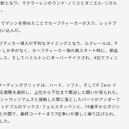
断となり、マクラーレンのランド･ノリスとダニエル･リカル
ト。
トでマシンを停めたことでセーフティーカーが入り、レッドブ
食い込んだ。
フティカー導入が不利なタイミングとなり、ルクレールは、P
ウトしか手がなく、セーフティーカー後の再スタート時に、新品
、ペレス、そしてハミルトンにオーバーテイクされ、4位でフィニ
ーティンググリッドは、ハード、ソフト、そしてP Zero イ
なる戦略を選択し、上位から下位まで緊迫した闘いが見られた。
ボン＋ウィリアムズと接触した際に落としたパーツがアンダーフ
ッドブルのマックス･フェルスタッペンと、19番手からポジシ
との間で、最終コーナーまで7位争いが激しく繰り広げられ、
得した。