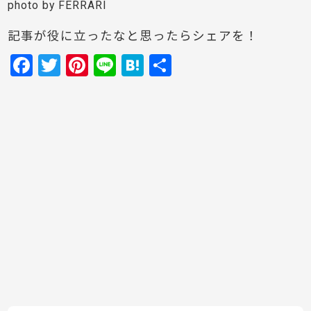
photo by FERRARI
記事が役に立ったなと思ったらシェアを！
F
T
Pi
Li
H
共
a
w
nt
n
at
有
c
itt
er
e
e
e
er
e
n
b
st
a
o
o
k