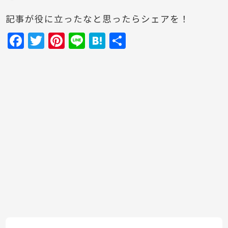
記事が役に立ったなと思ったらシェアを！
F
T
Pi
Li
H
共
a
w
nt
n
at
有
c
itt
er
e
e
e
er
e
n
b
st
a
o
o
k