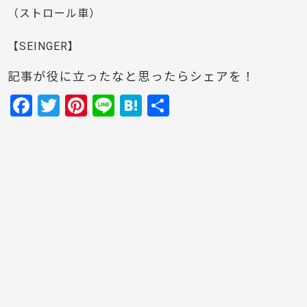
（ストロール車）
【SEINGER】
記事が役に立ったなと思ったらシェアを！
F
T
Pi
Li
H
共
a
w
nt
n
at
有
c
itt
er
e
e
e
er
e
n
b
st
a
o
o
k