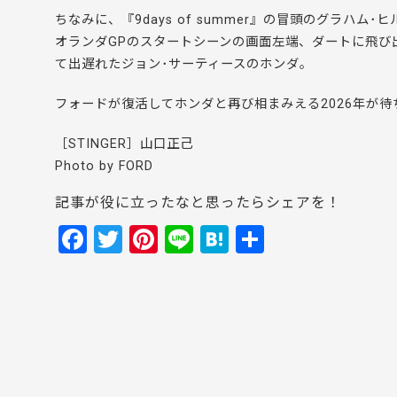
ちなみに、『9days of summer』の冒頭のグラハム
オランダGPのスタートシーンの画面左端、ダートに飛び
て出遅れたジョン･サーティースのホンダ。
フォードが復活してホンダと再び相まみえる2026年が待
［STINGER］山口正己
Photo by FORD
記事が役に立ったなと思ったらシェアを！
F
T
Pi
Li
H
共
a
w
nt
n
at
有
c
itt
er
e
e
e
er
e
n
b
st
a
o