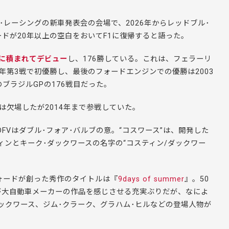
･レーシングの新車発表会の会場で、2026年からレッドブル･
ドが20年以上の空白をおいてF1に復帰すると語った。
に積まれてデビュー
し、176勝している。これは、フェラーリ
67年第3戦で初優勝し、最後のフォードエンジンでの優勝は2003
ブラジルGPの176戦目だった。
4年は欠場したが2014年まで参戦していた。
FVはダブル･フォア･バルブの意。“コスワース”は、開発した
ィンとキーク･ダックワースの名字の“コスティン/ダックワー
ォードが創った秀作のタイトルは『
9days of summer
』。50
が大自動車メーカーの作品を感じさせる充実ぶりだが、なによ
ックワース、ジム･クラーク、グラハム･ヒルなどの登場人物が