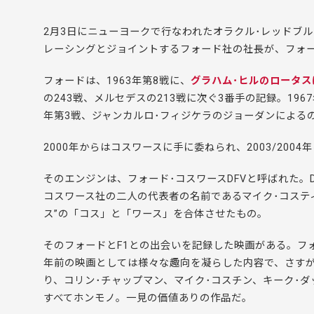
2月3日にニューヨークで行なわれたオラクル･レッドブル
レーシングとジョイントするフォード社の社長が、フォー
フォードは、1963年第8戦に、
グラハム･ヒルのロータス
の243戦、メルセデスの213戦に次ぐ3番手の記録。19
年第3戦、ジャンカルロ･フィジケラのジョーダンによるの
2000年からはコスワースに手に委ねられ、2003/200
そのエンジンは、フォード･コスワースDFVと呼ばれた。D
コスワース社の二人の代表者の名前であるマイク･コステ
ス”の「コス」と「ワース」を合体させたもの。
そのフォードとF1との出会いを記録した映画がある。フ
年前の映画としては様々な趣向を凝らした内容で、さす
り、コリン･チャップマン、マイク･コスチン、キーク･ダ
すべてホンモノ。一見の価値ありの作品だ。