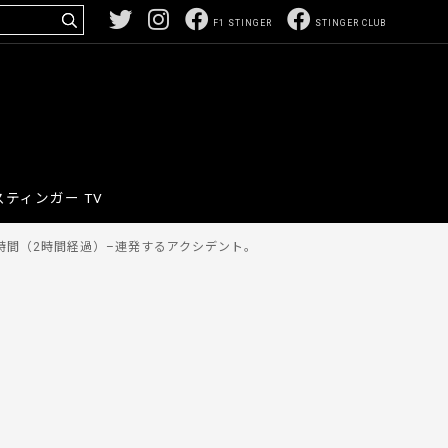
F1 STINGER
STINGER CLUB
スティンガー TV
4時間（2時間経過）–連発するアクシデント。