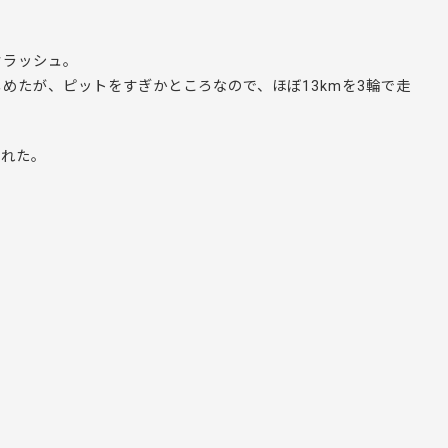
クラッシュ。
めたが、ピットをすぎかところなので、ほぼ13kmを3輪で走
された。