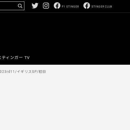
F1 STINGER
STINGER CLUB
スティンガー TV
23rd11/イギリスGP/初日