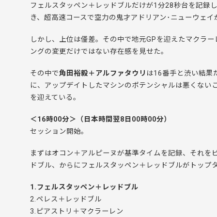
フェルスタッペン＋レッドブルだけが1分28秒台を記録
き、超高速コースで空力の鬼才アドリアン･ニューウェイ
しかし、上位は僅差。その中で地元GPを迎えたマクラー
ングの変更だけではない存在感を見せた。
その中で
角田裕毅＋アルファタウリ
は16番手と渋い結果
に、アップデイトしたマシンのポテンシャルは悪くないこ
を迎えている。
＜16時00分＞（日本時間翌8日00時00分）
セッション開始。
まずはオコン＋アルピーヌが基準タイムを記録、それを
ドブル、からにフェルスタッペン＋レッドブルがトップ
1.フェルスタッペン＋レッドブル
2.ペレス＋レッドブル
3.ピアストリ＋マクラーレン