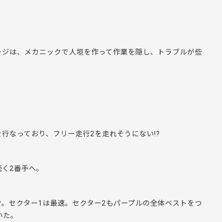
ージは、メカニックで人垣を作って作業を隠し、トラブルが些
行なっており、フリー走行2を走れそうにない!?
く2番手へ。
。セクター1は最速。セクター2もパープルの全体ベストをつ
いた。