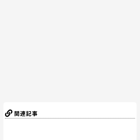
a
w
nt
n
at
有
c
itt
er
e
e
e
er
e
n
b
st
a
o
o
k
関連記事