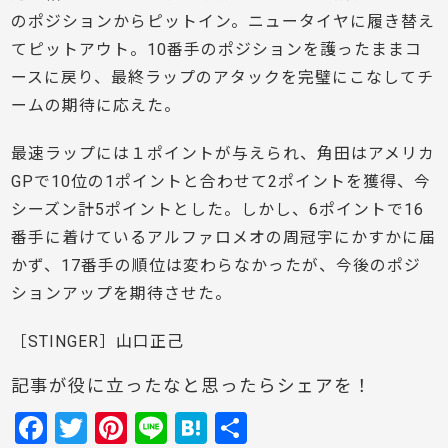
のポジションからピットイン。ニュータイヤに履き替え
てピットアウト。10番手のポジションを護ったままコ
ースに戻り、最終ラップのアタックを完璧にこなしてチ
ームの期待に応えた。
最速ラップには１ポイントが与えられ、角田はアメリカ
GPで10位の1ポイントと合わせて2ポイントを獲得、今
シーズン計5ポイントとした。しかし、6ポイントで16
番手に着けているアルファロメオの周冠宇にかすかに届
かず、17番手の順位は変わらなかったが、今後のポジ
ションアップを期待させた。
［STINGER］山口正己
記事が役に立ったなと思ったらシェアを！
F
T
Pi
Li
H
共