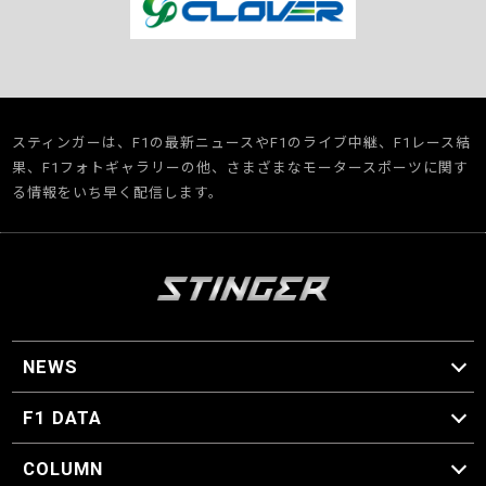
スティンガーは、F1の最新ニュースやF1のライブ中継、F1レース結
果、F1フォトギャラリーの他、さまざまなモータースポーツに関す
る情報をいち早く配信します。
NEWS
F1 ニュース
F1 DATA
F1 日程
F1 データ
COLUMN