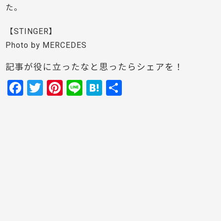
た。
【STINGER】
Photo by MERCEDES
記事が役に立ったなと思ったらシェアを！
F
T
Pi
Li
H
共
a
w
nt
n
at
有
c
itt
er
e
e
e
er
e
n
b
st
a
o
o
k