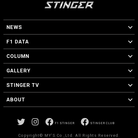
NEWS
F1 ニュース
F1 DATA
F1 日程
F1 データ
COLUMN
マイ・ワンダフル・サーキット
スクーデリア・一方通行
F1に燃え、ゴルフに泣く日々。
スティングくんの部屋
GALLERY
GALLERY
STINGER TV
STINGER TV
ABOUT
CONCEPT
運営事務局
プライバシーポリシー
お問い合わせ
F1 STINGER
STINGER CLUB
Copyright© MY'S.Co.,Ltd. All Rights Reserved.