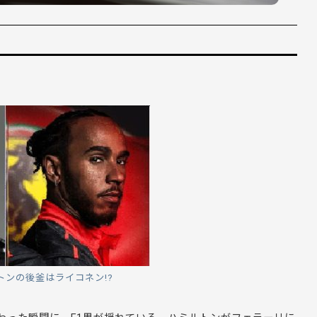
！
ンの後釜はライコネン!?