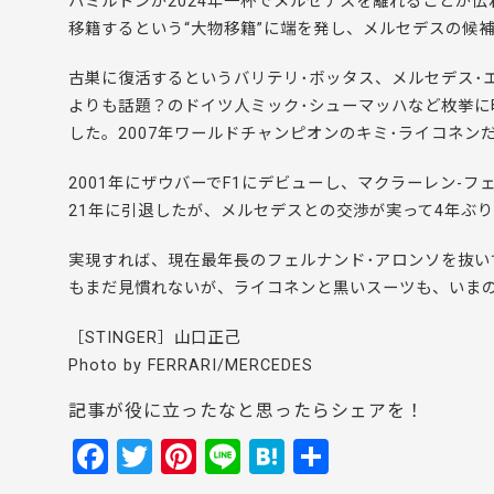
ハミルトンが2024年一杯でメルセデスを離れることが
移籍するという“大物移籍”に端を発し、メルセデスの候
古巣に復活するというバリテリ･ボッタス、メルセデス･
よりも話題？のドイツ人ミック･シューマッハなど枚挙
した。2007年ワールドチャンピオンのキミ･ライコネン
2001年にザウバーでF1にデビューし、マクラーレン-フ
21年に引退したが、メルセデスとの交渉が実って4年ぶり
実現すれば、現在最年長のフェルナンド･アロンソを抜
もまだ見慣れないが、ライコネンと黒いスーツも、いまの
［STINGER］山口正己
Photo by FERRARI/MERCEDES
記事が役に立ったなと思ったらシェアを！
F
T
Pi
Li
H
共
a
w
nt
n
at
有