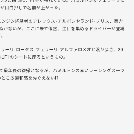
伝わった瞬間に、F1界が揺れている。ハミルトンがフェラーリに
補が目白押しで名前が上がった。
エンジン経験者のアレックス･アルボンやランド･ノリス、実力
に暇がないが、ここに来て俄然、注目を集めるドライバーが登場
だ。
ェラーリ-ロータス-フェラーリ-アルファロメオと渡り歩き、20
にF1のシートに座るというもの。
いて最年長の復帰となるが、ハミルトンの赤いレーシングスーツ
ところ違和感をぬぐえない!?