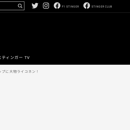
F1 STINGER
STINGER CLUB
スティンガー TV
ナップに大物ライコネン！