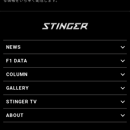
る情報をいち早く配信します。
NEWS
F1 ニュース
F1 DATA
F1 日程
F1 データ
COLUMN
マイ・ワンダフル・サーキット
スクーデリア・一方通行
F1に燃え、ゴルフに泣く日々。
スティングくんの部屋
GALLERY
GALLERY
STINGER TV
STINGER TV
ABOUT
CONCEPT
運営事務局
プライバシーポリシー
お問い合わせ