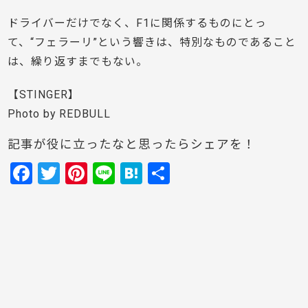
ドライバーだけでなく、F1に関係するものにとっ
て、“フェラーリ”という響きは、特別なものであること
は、繰り返すまでもない。
【STINGER】
Photo by REDBULL
記事が役に立ったなと思ったらシェアを！
F
T
Pi
Li
H
共
a
w
nt
n
at
有
c
itt
er
e
e
e
er
e
n
b
st
a
o
o