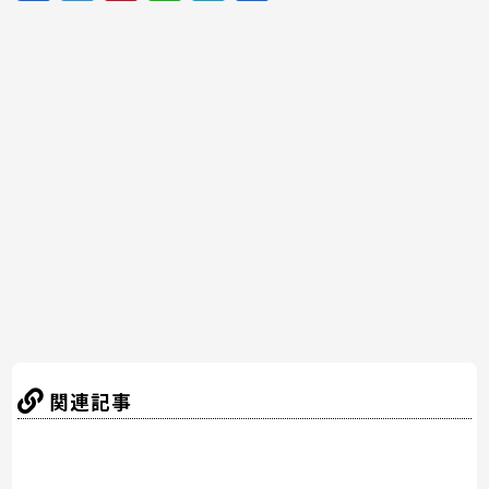
a
w
nt
n
at
有
c
itt
er
e
e
e
er
e
n
b
st
a
o
o
k
関連記事