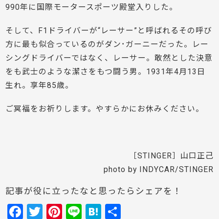
990年に国際モータースポーツ殿堂入りした。
そして、F1ドライバーが“レーサー”と呼ばれるその呼び
方に最も似合っているのがダン･ガーニーだった。レー
シングドライバーではなく、レーサー。敢然とした決意
をも武士のような潔さをもつ闘う男。1931年4月13日
生れ。享年85歳。
ご冥福をお祈りします。やすらかにお休みください。
［STINGER］山口正己
photo by
INDYCAR/
STINGER
記事が役に立ったなと思ったらシェアを！
F
T
Pi
Li
H
共