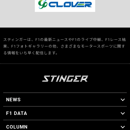
スティンガーは、F1の最新ニュースやF1のライブ中継、F1レース結
果、F1フォトギャラリーの他、さまざまなモータースポーツに関す
る情報をいち早く配信します。
NEWS
F1 ニュース
F1 DATA
F1 日程
F1 データ
COLUMN