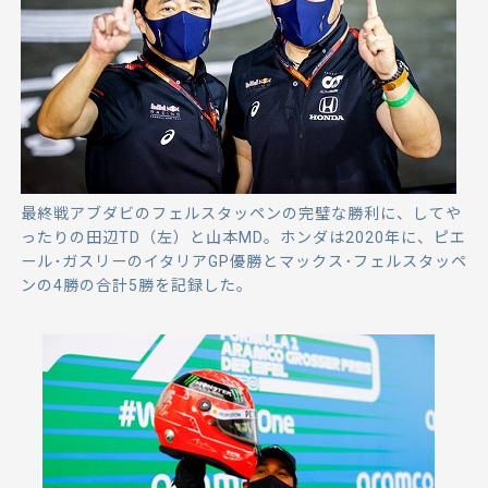
最終戦アブダビのフェルスタッペンの完璧な勝利に、してや
ったりの田辺TD（左）と山本MD。ホンダは2020年に、ピエ
ール･ガスリーのイタリアGP優勝とマックス･フェルスタッペ
ンの4勝の合計5勝を記録した。