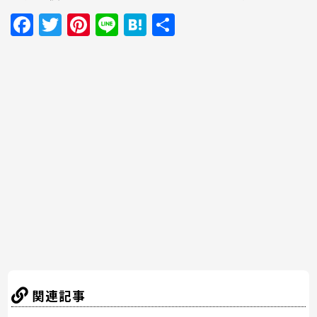
F
T
Pi
Li
H
共
a
w
nt
n
at
有
c
itt
er
e
e
e
er
e
n
b
st
a
o
o
k
関連記事