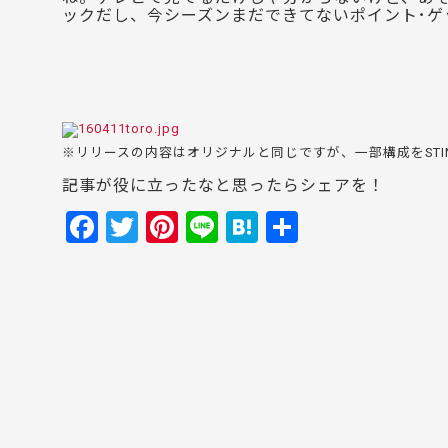
ックだし、今シーズンまだできてないポイント･ゲ
※リリースの内容はオリジナルと同じですが、一部構成をSTI
記事が役に立ったなと思ったらシェアを！
F
T
Pi
Li
H
共
a
w
nt
n
at
有
c
itt
er
e
e
e
er
e
n
b
st
a
o
o