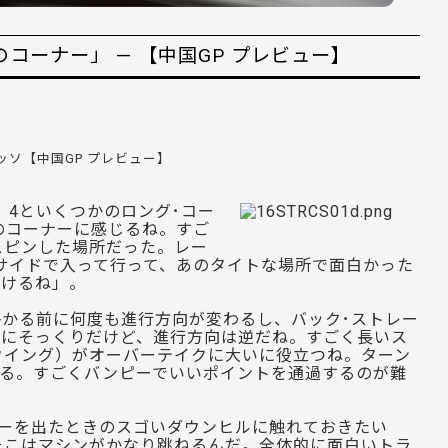
コーナー」 — 【中国GP プレビュー】
ッソ【中国GP プレビュー】
、4といくつかのロング･コー
のコーナーに感じるね。すご
スピンした場所だった。レー
yサイドで入って行って、あのタイトな場所で面白かった
行けるね」。
し掛かる前に何度も進行方向が変わるし、バック･ストレー
ナーにそっくりだけど、進行方向は逆だね。すごく長いス
ウイング）がオーバーテイクに大いに役立つね。ターン
ある。すごくバンピーでいいポイントを通過するのが難
ナーを出たときのスゴいダウンヒルに触れておきたい
そこはマシンがかなり跳ねるんだ。全体的に面白いトラ