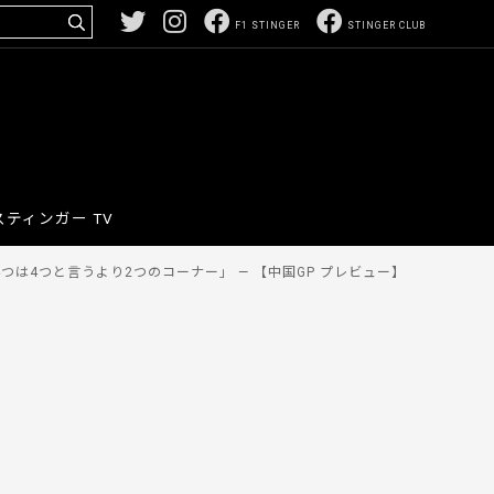
F1 STINGER
STINGER CLUB
スティンガー TV
は4つと言うより2つのコーナー」 — 【中国GP プレビュー】