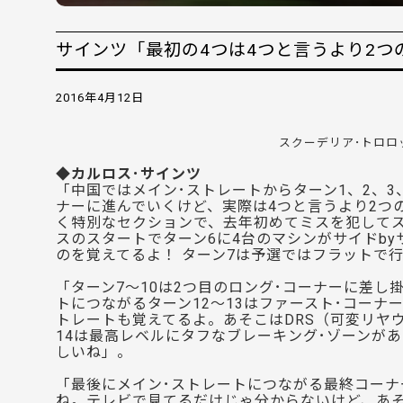
サインツ「最初の4つは4つと言うより2つの
2016年4月12日
スクーデリア･トロロ
◆カルロス･サインツ
「中国ではメイン･ストレートからターン1、2、3
ナーに進んでいくけど、実際は4つと言うより2つ
く特別なセクションで、去年初めてミスを犯して
スのスタートでターン6に4台のマシンがサイドb
のを覚えてるよ！ ターン7は予選ではフラットで
「ターン7〜10は2つ目のロング･コーナーに差
トにつながるターン12〜13はファースト･コー
トレートも覚えてるよ。あそこはDRS（可変リヤ
14は最高レベルにタフなブレーキング･ゾーンが
しいね」。
「最後にメイン･ストレートにつながる最終コー
ね。テレビで見てるだけじゃ分からないけど、あ