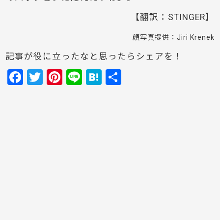
【翻訳：STINGER】
顔写真提供：Jiri Krenek
記事が役に立ったなと思ったらシェアを！
F
T
Pi
Li
H
共
a
w
nt
n
at
有
c
itt
er
e
e
e
er
e
n
b
st
a
o
o
k