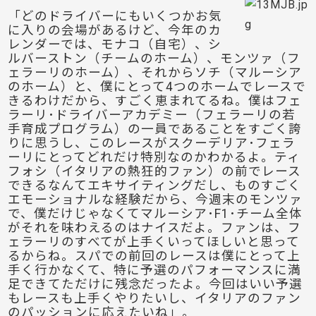
「どのドライバーにもいくつかお気
に入りの会場があるけど、今年のカ
レンダーでは、モナコ（自宅）、シ
ルバーストン（チームのホーム）、モンツァ（フ
ェラーリのホーム）、それからソチ（マルーシア
のホーム）と、僕にとって4つのホームでレースで
きるわけだから、すごく恵まれてるね。僕はフェ
ラーリ･ドライバーアカデミー（フェラーリの若
手育成プログラム）の一員であることをすごく誇
りに思うし、このレースがスクーデリア･フェラ
ーリにとってどれだけ特別なのかわかるよ。ティ
フォシ（イタリアの熱狂的ファン）の前でレース
できるなんてエキサイティングだし、ものすごく
エモーショナルな経験だから、今週末のモンツァ
で、僕だけじゃなくてマルーシア･F1･チーム全体
がそれを味わえるのはナイスだよ。ファンは、フ
ェラーリのすべてが上手くいってほしいと思って
るからね。スパでの前回のレースは僕にとって上
手く行かなくて、特に予選のパフォーマンスに満
足できてただけに残念だったよ。今回はいい予選
もレースも上手くやりたいし、イタリアのファン
のパッションに応えたいね」。