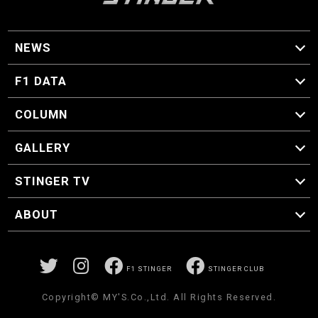
NEWS
F1 ニュース
F1 DATA
F1 日程
F1 データ
COLUMN
マイ・ワンダフル・サーキット
スクーデリア・一方通行
F1に燃え、ゴルフに泣く日々。
スティングくんの部屋
GALLERY
GALLERY
STINGER TV
STINGER TV
ABOUT
CONCEPT
運営事務局
プライバシーポリシー
お問い合わせ
F1 STINGER
STINGER CLUB
Copyright© MY'S.Co.,Ltd. All Rights Reserved.