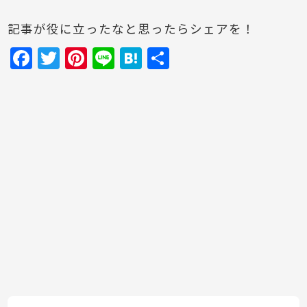
記事が役に立ったなと思ったらシェアを！
F
T
Pi
Li
H
共
a
w
nt
n
at
有
c
itt
er
e
e
e
er
e
n
b
st
a
o
o
k