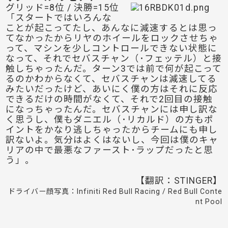
グリッド=8位 / 決勝=15位
「スタートではいろんな
ことが起こってたし、あんなに減速するとは思っ
てなかったからリヤのホイールをロックさせちゃ
って、マシンを少しコントロールできない状態に
なって、それでセバスチャン（･フェッテル）と接
触しちゃったんだ。ターン3では前で何が起こって
るのかわからなくて、セバスチャンは減速してる
みたいだったけど、あいにく僕の方はそれに反応
できるだけの時間がなくて、それで2回目の接触
になっちゃったんだ。セバスチャンには申し訳な
く思うし、僕もダニエル（･リカルド）の方もポ
イントをかなり逃しちゃったからチームにも申し
訳ないよ。気分はよくはないし、今回は僕のキャ
リアの中で最悪なファースト･ラップだったと思
う」。
【翻訳：STINGER】
ドライバー顔写真：Infiniti Red Bull Racing / Red Bull Conte
nt Pool