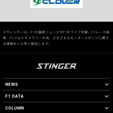
スティンガーは、F1の最新ニュースやF1のライブ中継、F1レース結
果、F1フォトギャラリーの他、さまざまなモータースポーツに関す
る情報をいち早く配信します。
NEWS
F1 ニュース
F1 DATA
F1 日程
F1 データ
COLUMN