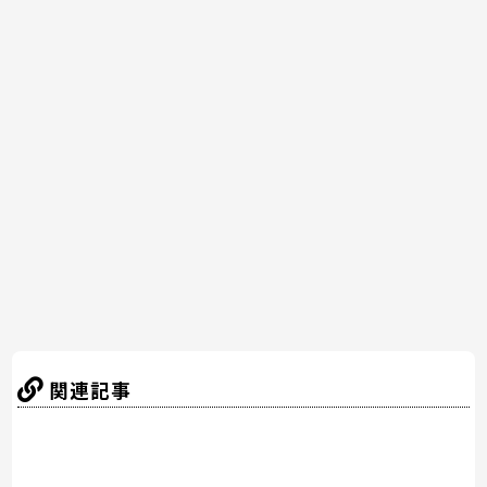
a
w
nt
n
at
有
c
itt
er
e
e
e
er
e
n
b
st
a
o
o
k
関連記事