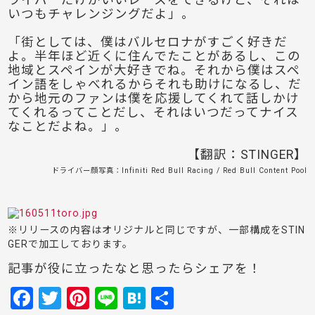
ライバーだけがいいレースをできるけど、それは
いつもチャレンジングだよ」。
「街としては、僕はバルセロナがすごく好きだ
よ。半年ほど近くに住んでたことがあるし、この
地域とスペインが大好きでね。それから僕はスペ
イン語をしゃべれるからそれも助けになるし、だ
から地元のファンは僕を応援してくれて話しかけ
てくれるってことだし、それはいつだってナイス
なことだよね。」。
【翻訳：STINGER】
ドライバー顔写真：Infiniti Red Bull Racing / Red Bull Content Pool
※リリースの内容はオリジナルと同じですが、一部構成をSTIN
GERで加工しております。
記事が役に立ったなと思ったらシェアを！
F
T
Pi
Li
H
共