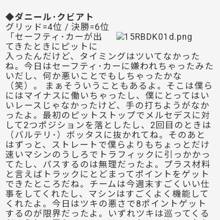
◆ダニール･クビアト
グリッド=4位 / 決勝=6位
「セーフティ･カーが出
てきたときにピットに
入ったんだけど、タイミングはツいてなかった
ね。今日はセーフティ･カーに嫌われちゃったみた
いだし、何か悪いことでもしちゃったかな
（笑）。 まぁそういうこともあるよ。そこは僕ら
にはマイナスに働いちゃったし、僕にとってはい
いレースじゃなかったけど、手の打ちようがなか
ったよ。最初のピットストップでメルセデスに対
して2つポジションを落としたし、2回目のときは
（バルテリ･）ボッタスに抜かれてね。そのあと
はずっと、ストレートで僕らよりもちょっとだけ
速いマシンのうしろでトラフィックに引っかかっ
てたし、パスするのは無理だったよ。プラス材料
と言えばトラックにとどまってポイントをゲット
できたところだね。チームは今週末すごくいい仕
事をしてくれたし、マシンはすごくよく機能して
くれたよ。今日はツキの悪さで8ポイントゲット
するのが限界だったよ。いずれツキは巡ってくる