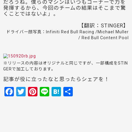
だろうね。僕らのマシンはいつもコーナーで力を
発揮するから、今回のチームの結果はそこまで驚
くことではないよ」。
【翻訳：STINGER】
ドライバー顔写真：Infiniti Red Bull Racing /Michael Muller
/ Red Bull Content Pool
※リリースの内容はオリジナルと同じですが、一部構成をSTIN
GERで加工しております。
記事が役に立ったなと思ったらシェアを！
F
T
Pi
Li
H
共
a
w
nt
n
at
有
c
itt
er
e
e
e
er
e
n
b
st
a