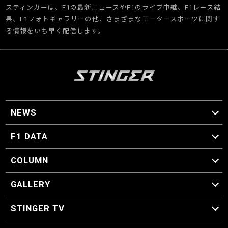
スティンガーは、F1の最新ニュースやF1のライブ中継、F1レース結
果、F1フォトギャラリーの他、さまざまなモータースポーツに関す
る情報をいち早く配信します。
NEWS
F1 ニュース
F1 DATA
F1 日程
F1 データ
COLUMN
マイ・ワンダフル・サーキット
スクーデリア・一方通行
F1に燃え、ゴルフに泣く日々。
スティングくんの部屋
GALLERY
GALLERY
STINGER TV
STINGER TV