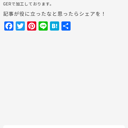
GERで加工しております。
記事が役に立ったなと思ったらシェアを！
F
T
Pi
Li
H
共
a
w
nt
n
at
有
c
itt
er
e
e
e
er
e
n
b
st
a
o
o
k